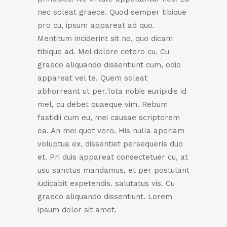
nec soleat graece. Quod semper tibique
pro cu, ipsum appareat ad quo.
Mentitum inciderint sit no, quo dicam
tibique ad. Mel dolore cetero cu. Cu
graeco aliquando dissentiunt cum, odio
appareat vel te. Quem soleat
abhorreant ut per.Tota nobis euripidis id
mel, cu debet quaeque vim. Rebum
fastidii cum eu, mei causae scriptorem
ea. An mei quot vero. His nulla aperiam
voluptua ex, dissentiet persequeris duo
et. Pri duis appareat consectetuer cu, at
usu sanctus mandamus, et per postulant
iudicabit expetendis. salutatus vis. Cu
graeco aliquando dissentiunt. Lorem
ipsum dolor sit amet.