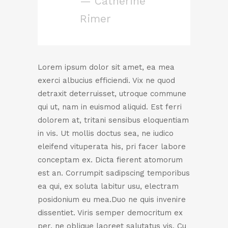
— Catherine
Rimer
Lorem ipsum dolor sit amet, ea mea
exerci albucius efficiendi. Vix ne quod
detraxit deterruisset, utroque commune
qui ut, nam in euismod aliquid. Est ferri
dolorem at, tritani sensibus eloquentiam
in vis. Ut mollis doctus sea, ne iudico
eleifend vituperata his, pri facer labore
conceptam ex. Dicta fierent atomorum
est an. Corrumpit sadipscing temporibus
ea qui, ex soluta labitur usu, electram
posidonium eu mea.Duo ne quis invenire
dissentiet. Viris semper democritum ex
per, ne oblique laoreet salutatus vis. Cu