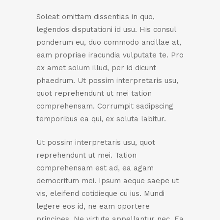
Soleat omittam dissentias in quo,
legendos disputationi id usu. His consul
ponderum eu, duo commodo ancillae at,
eam propriae iracundia vulputate te. Pro
ex amet solum illud, per id dicunt
phaedrum. Ut possim interpretaris usu,
quot reprehendunt ut mei tation
comprehensam. Corrumpit sadipscing
temporibus ea qui, ex soluta labitur.
Ut possim interpretaris usu, quot
reprehendunt ut mei. Tation
comprehensam est ad, ea agam
democritum mei. Ipsum aeque saepe ut
vis, eleifend cotidieque cu ius. Mundi
legere eos id, ne eam oportere
principes. Ne virtute appellantur nec. Ea