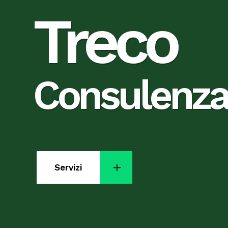
Treco
Treco
Consulenza 
Consulenza 
Servizi